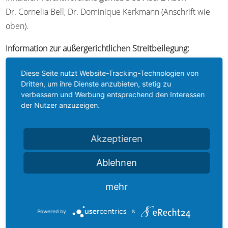
Dr. Cornelia Bell, Dr. Dominique Kerkmann (Anschrift wie
oben).
Information zur außergerichtlichen Streitbeilegung:
Die Landeszahnärztekammer Hessen hat eine Schlichtungs-
Diese Seite nutzt Website-Tracking-Technologien von
und Gutachterstelle eingerichtet, die von Patientinnen und
Dritten, um ihre Dienste anzubieten, stetig zu
Patienten bei Zweifeln an der Richtigkeit zahnärztlicher
verbessern und Werbung entsprechend den Interessen
Leistungen angerufen werden kann. Obgleich die
der Nutzer anzuzeigen.
Teilnahme für mich als Zahnarzt freiwillig ist, stelle ich mich
auf Ihren Wunsch hin auch einem solchen Verfahren.
Akzeptieren
Entwurf und Umsetzung der Webseite
Ablehnen
mehr
Powered by
&