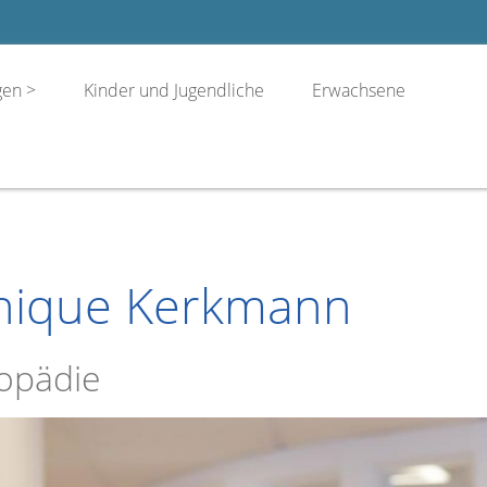
gen
Kinder und Jugendliche
Erwachsene
inique Kerkmann
hopädie