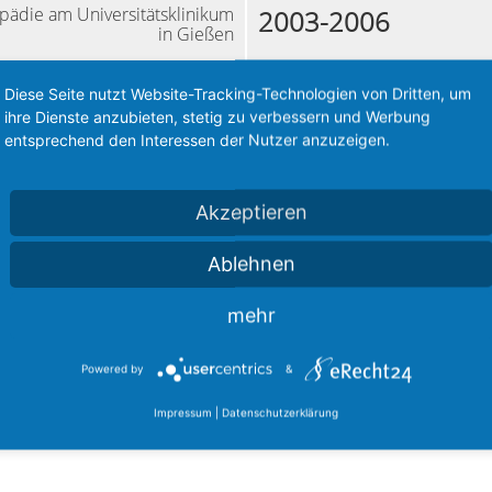
hopädie am Universitätsklinikum
2003-2006
in Gießen
Diese Seite nutzt Website-Tracking-Technologien von Dritten, um
Weiterbildungsassistentin in 
2002-2003
ihre Dienste anzubieten, stetig zu verbessern und Werbung
Urbanczik und Poepelt-Rahne
entsprechend den Interessen der Nutzer anzuzeigen.
Akzeptieren
Ablehnen
mehr
Powered by
&
Justus-Liebig-Universität Gießen
ität Gießen
Impressum
|
Datenschutzerklärung
itz-Arndt-Universität Greifswald