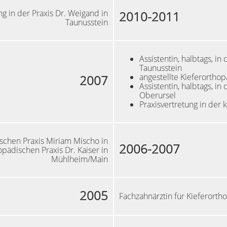
g in der Praxis Dr. Weigand in
2010-2011
Taunusstein
Assistentin, halbtags, i
Taunusstein
angestellte Kieferorthop
2007
Assistentin, halbtags, in
Oberursel
Praxisvertretung in der 
ischen Praxis Miriam Mischo in
2006-2007
opädischen Praxis Dr. Kaiser in
Mühlheim/Main
2005
Fachzahnärztin für Kieferorth