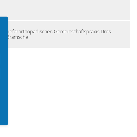
der kieferorthopädischen Gemeinschaftspraxis Dres.
 in Bramsche