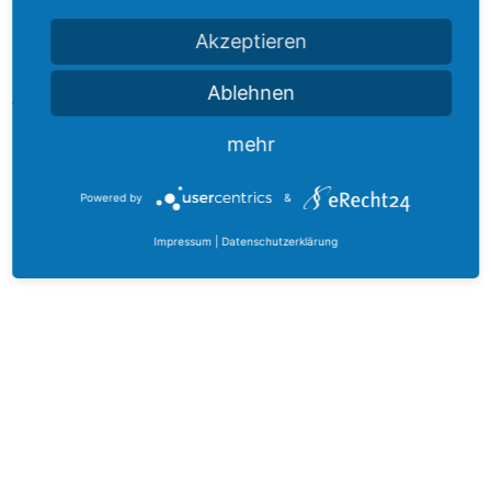
sowohl einteilige als auch zweiteilige Geräte, um Ober- und
Unterkiefer in die gewünschte Position zu führen. Der
Akzeptieren
Einsatz von FKO-Geräten wirkt sich auch positiv auf
Sprache,
Ablehnen
Atmung und Körper­haltung aus. Im Einzelnen:
mehr
Bionator, Aktivator, Twin Block, Fränkel
Powered by
&
Impressum
|
Datenschutzerklärung